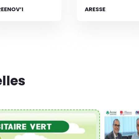
EENOV’I
ARESSE
lles