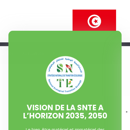
unités
Actualités
Ressources
VISION DE LA SNTE A
L’HORIZON 2035, 2050
Le bien-être matériel et immatériel des