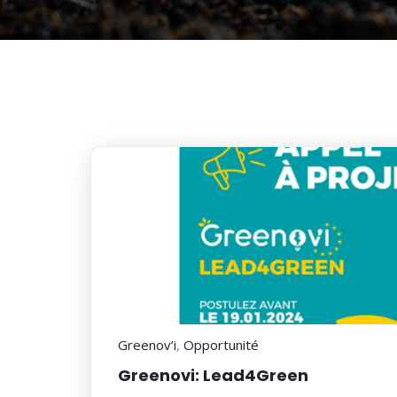
Greenov’i
,
Opportunité
4
Greenovi: Lead4Green
November
2024