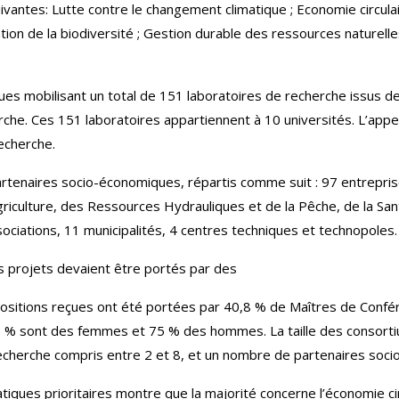
ivantes: Lutte contre le changement climatique ; Economie circula
ion de la biodiversité ; Gestion durable des ressources naturelles 
reçues mobilisant un total de 151 laboratoires de recherche issus
e. Ces 151 laboratoires appartiennent à 10 universités. L’appel a
recherche.
rtenaires socio-économiques, répartis comme suit : 97 entrepris
Agriculture, des Ressources Hydrauliques et de la Pêche, de la S
sociations, 11 municipalités, 4 centres techniques et technopoles.
es projets devaient être portés par des
positions reçues ont été portées par 40,8 % de Maîtres de Confé
 % sont des femmes et 75 % des hommes. La taille des consorti
echerche compris entre 2 et 8, et un nombre de partenaires socio
tiques prioritaires montre que la majorité concerne l’économie cir